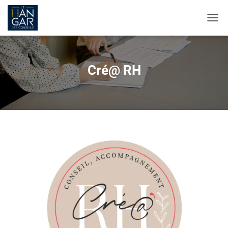
OUVR
Cré@ RH